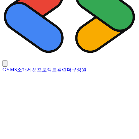
GYMS
소개
세션
프로젝트
캘린더
구성원
구성원
Generation
26-27
25-26
24-25
23-24
22-23
Organizer
정기웅
Front-End
강민서