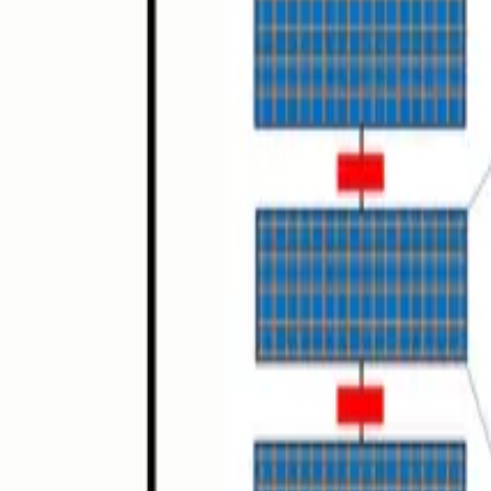
GYMS
세션
프로젝트
캘린더
구성원